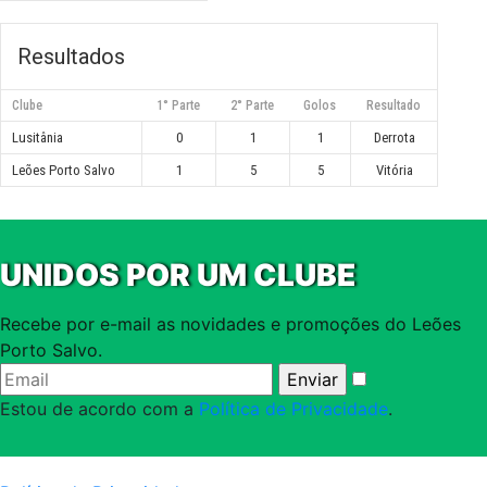
Resultados
Clube
1° Parte
2° Parte
Golos
Resultado
Lusitânia
0
1
1
Derrota
Leões Porto Salvo
1
5
5
Vitória
UNIDOS POR UM CLUBE
Recebe por e-mail as novidades e promoções do Leões
Porto Salvo.
Estou de acordo com a
Política de Privacidade
.