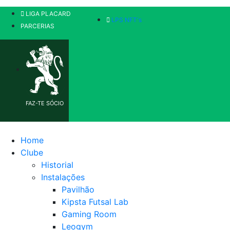
LIGA PLACARD
LPS NFT's
PARCERIAS
FAZ-TE SÓCIO
Home
Clube
Historial
Instalações
Pavilhão
Kipsta Futsal Lab
Gaming Room
Leogym