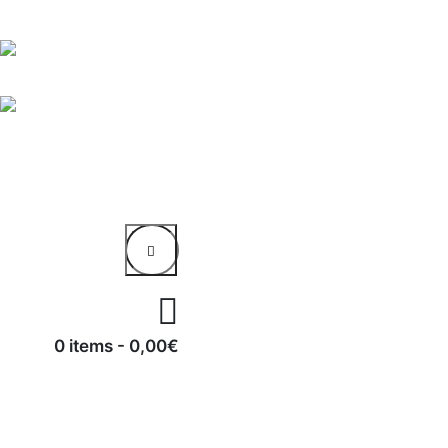
0 items
-
0,00€