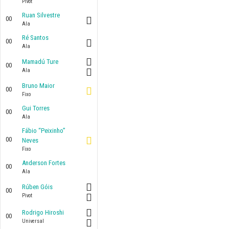
Pivot
Ruan Silvestre
00
Ala
Ré Santos
00
Ala
Mamadú Ture
00
Ala
Bruno Maior
00
Fixo
Gui Torres
00
Ala
Fábio “Peixinho”
00
Neves
Fixo
Anderson Fortes
00
Ala
Rúben Góis
00
Pivot
Rodrigo Hiroshi
00
Universal