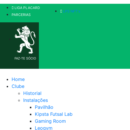
LIGA PLACARD
LPS NFT's
PARCERIAS
FAZ-TE SÓCIO
Home
Clube
Historial
Instalações
Pavilhão
Kipsta Futsal Lab
Gaming Room
Leogym