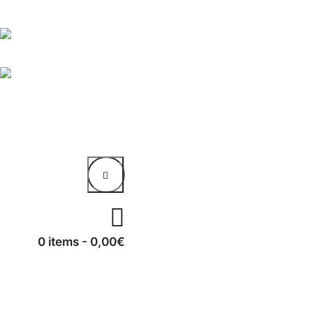
0 items
-
0,00€