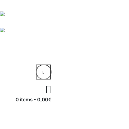
0 items
-
0,00€