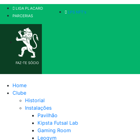
LIGA PLACARD
LPS NFT's
PARCERIAS
FAZ-TE SÓCIO
Home
Clube
Historial
Instalações
Pavilhão
Kipsta Futsal Lab
Gaming Room
Leogym