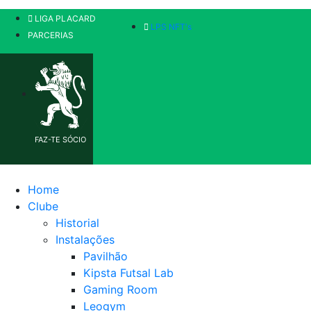
LIGA PLACARD
LPS NFT's
PARCERIAS
FAZ-TE SÓCIO
Home
Clube
Historial
Instalações
Pavilhão
Kipsta Futsal Lab
Gaming Room
Leogym