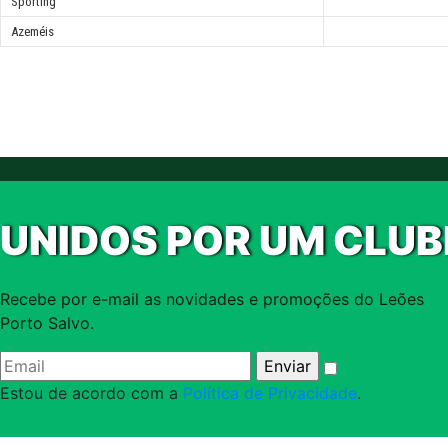
Sporting
Azeméis
UNIDOS POR UM CLUB
Recebe por e-mail as novidades e promoções do Leões
Porto Salvo.
Estou de acordo com a
Política de Privacidade
.