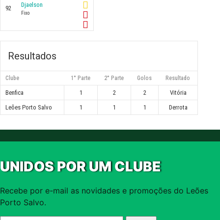
Djaelson
92
Fixo
Resultados
Clube
1° Parte
2° Parte
Golos
Resultado
Benfica
1
2
2
Vitória
Leões Porto Salvo
1
1
1
Derrota
UNIDOS POR UM CLUBE
Recebe por e-mail as novidades e promoções do Leões
Porto Salvo.