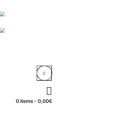
0 items
-
0,00€