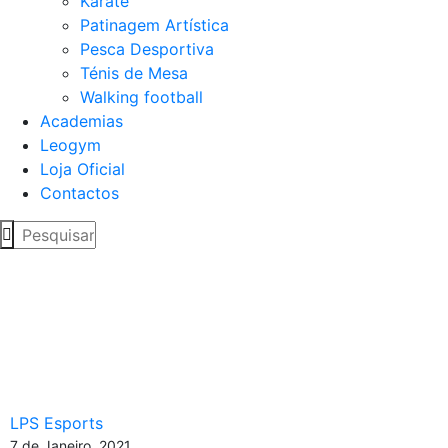
Karaté
Patinagem Artística
Pesca Desportiva
Ténis de Mesa
Walking football
Academias
Leogym
Loja Oficial
Contactos
FIFAe Club World Cup
coloca Boavista no
caminho dos Leões Porto
Salvo
LPS Esports
7 de Janeiro, 2021