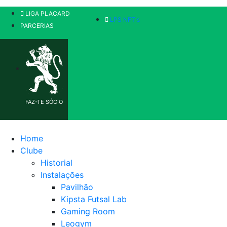
LIGA PLACARD
LPS NFT's
PARCERIAS
FAZ-TE SÓCIO
Home
Clube
Historial
Instalações
Pavilhão
Kipsta Futsal Lab
Gaming Room
Leogym