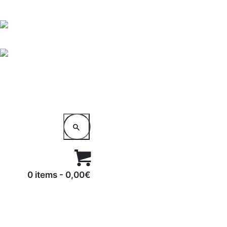
0 items
-
0,00€