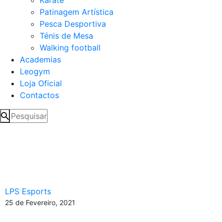
Patinagem Artística
Pesca Desportiva
Ténis de Mesa
Walking football
Academias
Leogym
Loja Oficial
Contactos
Jogador dos Leões Porto
Salvo na Seleção Nacional
de Futebol Virtual PES
LPS Esports
25 de Fevereiro, 2021