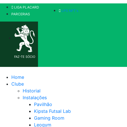
LIGA PLACARD
LPS NFT's
PARCERIAS
FAZ-TE SÓCIO
Home
Clube
Historial
Instalações
Pavilhão
Kipsta Futsal Lab
Gaming Room
Leogym