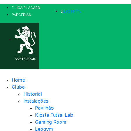
LIGA PLACARD
LPS NFT's
PARCERIAS
FAZ-TE SÓCIO
Home
Clube
Historial
Instalações
Pavilhão
Kipsta Futsal Lab
Gaming Room
Leogym