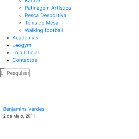
Karaté
Patinagem Artística
Pesca Desportiva
Ténis de Mesa
Walking football
Academias
Leogym
Loja Oficial
Contactos
Escolas “B” vencem em
Alcabideche na 2ª fase
Benjamins Verdes
2 de Maio, 2011