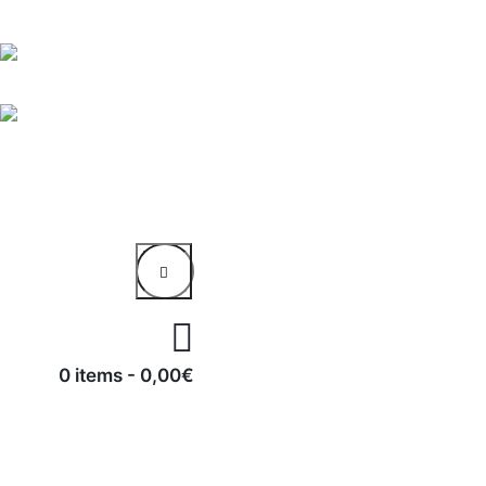
0 items
-
0,00€