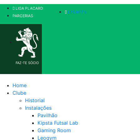
LIGA PLACARD
LPS NFT's
PARCERIAS
FAZ-TE SÓCIO
Home
Clube
Historial
Instalações
Pavilhão
Kipsta Futsal Lab
Gaming Room
Leogym