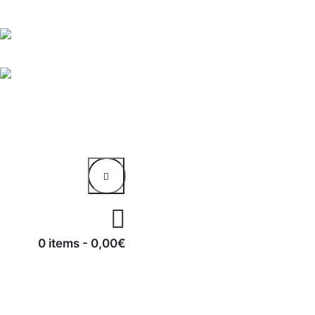
0 items
-
0,00€