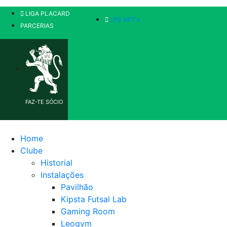
LIGA PLACARD
LPS NFT's
PARCERIAS
FAZ-TE SÓCIO
Home
Clube
Historial
Instalações
Pavilhão
Kipsta Futsal Lab
Gaming Room
Leogym