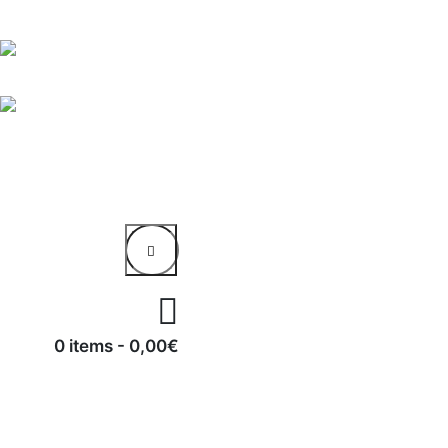
0 items
-
0,00€