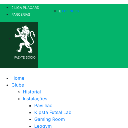
LIGA PLACARD
LPS NFT's
PARCERIAS
FAZ-TE SÓCIO
Home
Clube
Historial
Instalações
Pavilhão
Kipsta Futsal Lab
Gaming Room
Leogym