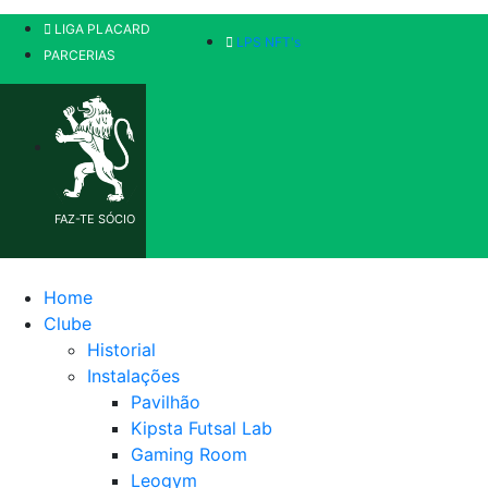
LIGA PLACARD
LPS NFT's
PARCERIAS
FAZ-TE SÓCIO
Home
Clube
Historial
Instalações
Pavilhão
Kipsta Futsal Lab
Gaming Room
Leogym