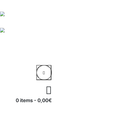
0 items
-
0,00€