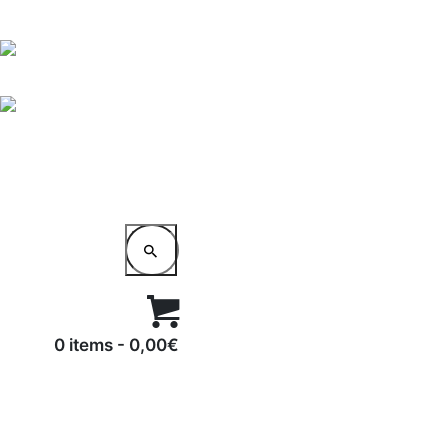
0 items
-
0,00€