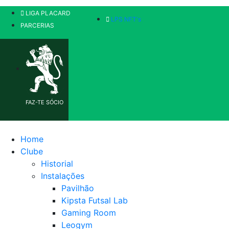
LIGA PLACARD
LPS NFT's
PARCERIAS
FAZ-TE SÓCIO
Home
Clube
Historial
Instalações
Pavilhão
Kipsta Futsal Lab
Gaming Room
Leogym