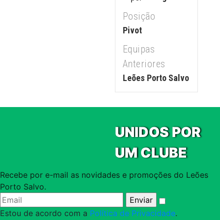
Posição
Pivot
Equipas
Anteriores
Leões Porto Salvo
UNIDOS POR
UM CLUBE
Recebe por e-mail as novidades e promoções do Leões
Porto Salvo.
Estou de acordo com a
Política de Privacidade
.