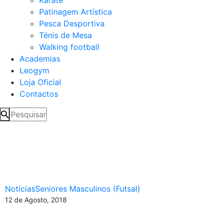
Patinagem Artística
Pesca Desportiva
Ténis de Mesa
Walking football
Academias
Leogym
Loja Oficial
Contactos
Os Leões de Porto Salvo
no 3º Torneio Eusébio de
Futsal da CB de Leiria
Notícias
Seniores Masculinos (Futsal)
12 de Agosto, 2018