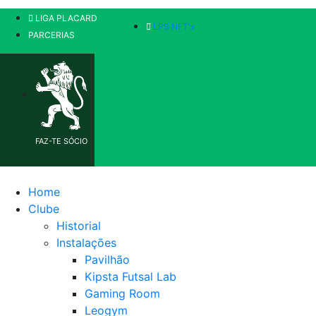
LIGA PLACARD
LPS NFT's
PARCERIAS
FAZ-TE SÓCIO
Home
Clube
Historial
Instalações
Pavilhão
Kipsta Futsal Lab
Gaming Room
Leogym