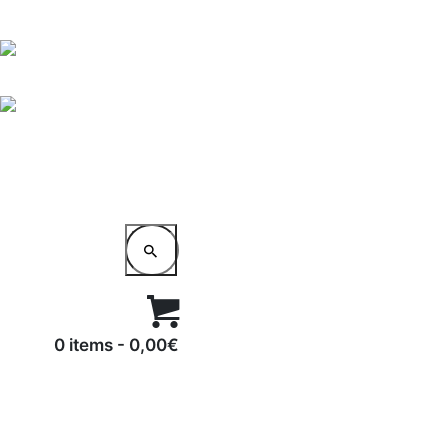
0 items
-
0,00€