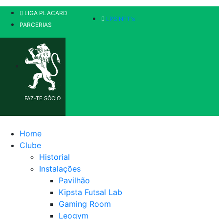
LIGA PLACARD
LPS NFT's
PARCERIAS
FAZ-TE SÓCIO
Home
Clube
Historial
Instalações
Pavilhão
Kipsta Futsal Lab
Gaming Room
Leogym