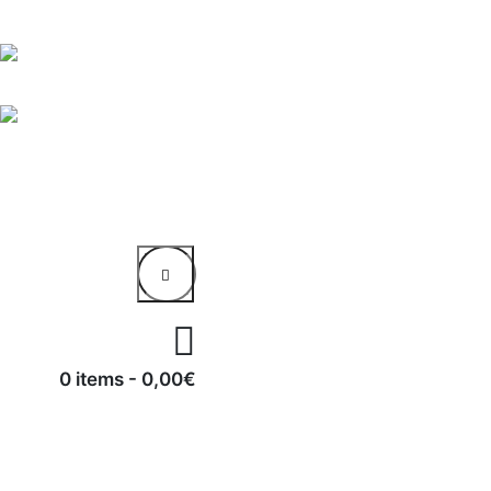
0 items
-
0,00€