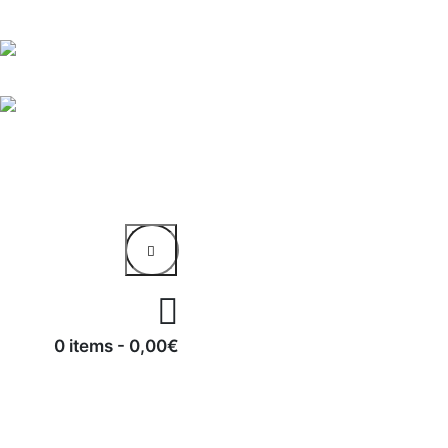
0 items
-
0,00€