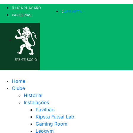
LIGA PLACARD
LPS NFT's
PARCERIAS
FAZ-TE SÓCIO
Home
Clube
Historial
Instalações
Pavilhão
Kipsta Futsal Lab
Gaming Room
Leogym