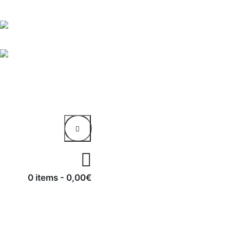
0 items
-
0,00€