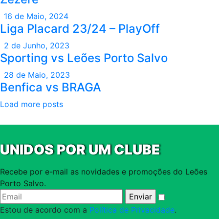
16 de Maio, 2024
Liga Placard 23/24 – PlayOff
2 de Junho, 2023
Sporting vs Leões Porto Salvo
28 de Maio, 2023
Benfica vs BRAGA
Load more posts
UNIDOS POR UM CLUBE
Recebe por e-mail as novidades e promoções do Leões
Porto Salvo.
Estou de acordo com a
Política de Privacidade
.