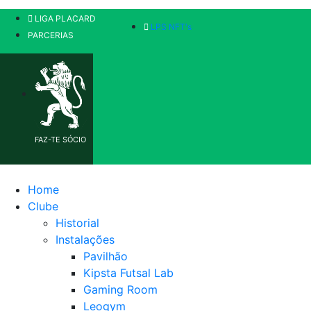
LIGA PLACARD
LPS NFT's
PARCERIAS
FAZ-TE SÓCIO
Home
Clube
Historial
Instalações
Pavilhão
Kipsta Futsal Lab
Gaming Room
Leogym