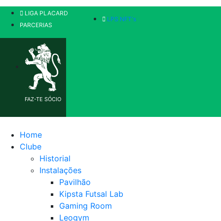
LIGA PLACARD
LPS NFT's
PARCERIAS
FAZ-TE SÓCIO
Home
Clube
Historial
Instalações
Pavilhão
Kipsta Futsal Lab
Gaming Room
Leogym