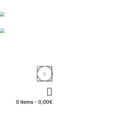
0 items
-
0,00€