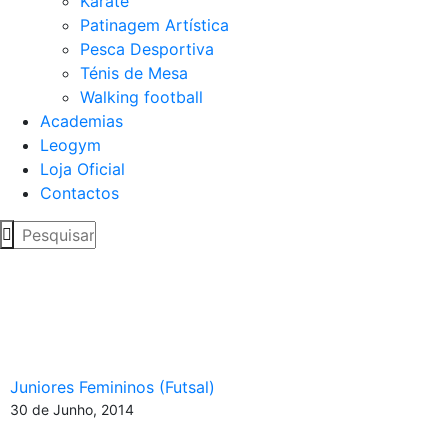
Karaté
Patinagem Artística
Pesca Desportiva
Ténis de Mesa
Walking football
Academias
Leogym
Loja Oficial
Contactos
IV Taça Nacional
Interdistrital de Futsal –
Juniores Femininos
Juniores Femininos (Futsal)
30 de Junho, 2014