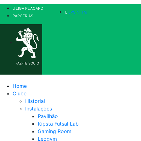
LIGA PLACARD
LPS NFT's
PARCERIAS
FAZ-TE SÓCIO
Home
Clube
Historial
Instalações
Pavilhão
Kipsta Futsal Lab
Gaming Room
Leogym