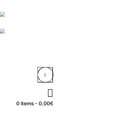
0 items
-
0,00€