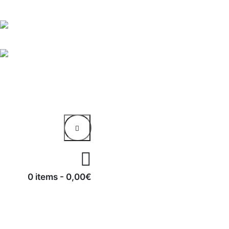
0 items
-
0,00€