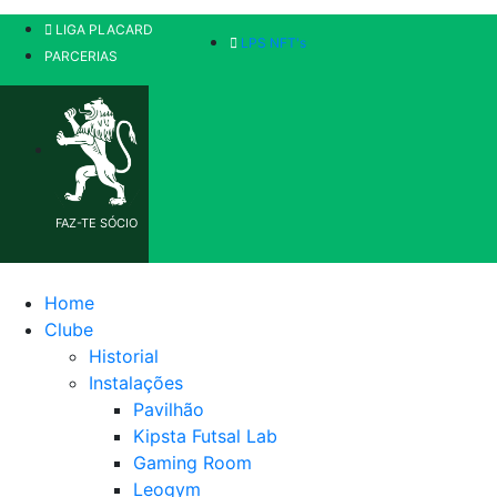
LIGA PLACARD
LPS NFT's
PARCERIAS
FAZ-TE SÓCIO
Home
Clube
Historial
Instalações
Pavilhão
Kipsta Futsal Lab
Gaming Room
Leogym