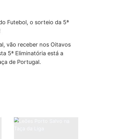
o Futebol, o sorteio da 5ª
!
l, vão receber nos Oitavos
ta 5ª Eliminatória está a
aça de Portugal.