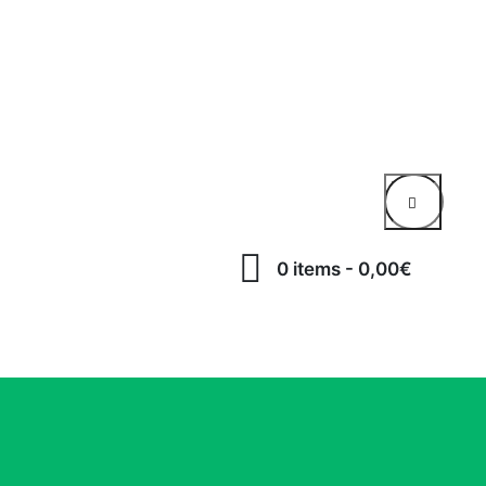
0 items
-
0,00€