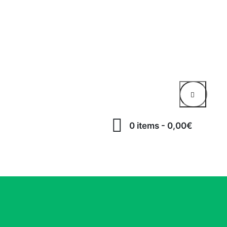
0 items
-
0,00€