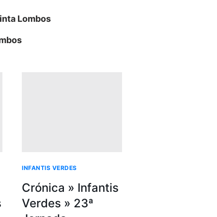
uinta Lombos
Lombos
INFANTIS VERDES
Crónica » Infantis
s
Verdes » 23ª