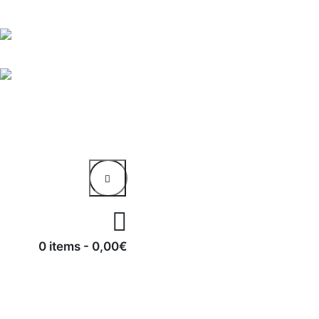
0 items
-
0,00€