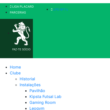
LIGA PLACARD
LPS NFT's
PARCERIAS
FAZ-TE SÓCIO
Home
Clube
Historial
Instalações
Pavilhão
Kipsta Futsal Lab
Gaming Room
Leogym