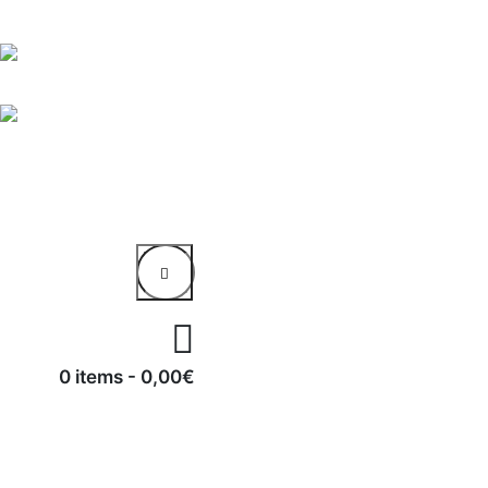
0 items
-
0,00€