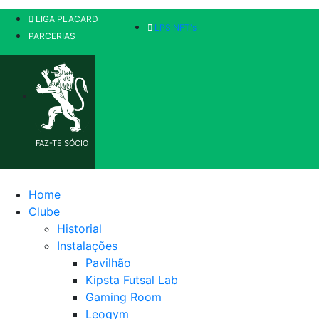
LIGA PLACARD
LPS NFT's
PARCERIAS
FAZ-TE SÓCIO
Home
Clube
Historial
Instalações
Pavilhão
Kipsta Futsal Lab
Gaming Room
Leogym